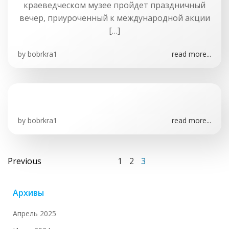
краеведческом музее пройдет праздничный
вечер, приуроченный к международной акции
[…]
by
bobrkra1
read more...
by
bobrkra1
read more...
Навигация
Навигация
Страница
Страница
Страница
Previous
1
2
3
по
по
Архивы
записям
записям
Апрель 2025