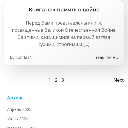
Книга как память о войне
Перед Вами представлены книги,
посвященные Великой Отечественной Войне.
За этими, кажущимися на первый взгляд
сухими, строгими и […]
by
bobrkra1
read more...
Навигация
На
Страница
Страница
Страница
1
2
3
Next
по
по
Архивы
записям
за
Апрель 2025
Июнь 2024