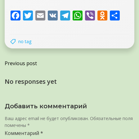
Facebook
Twitter
Email
VK
Telegram
WhatsApp
Viber
Odnokl
Отп
no tag
Previous post
No responses yet
Добавить комментарий
Ваш адрес email не будет опубликован.
Обязательные поля
помечены
*
Комментарий
*