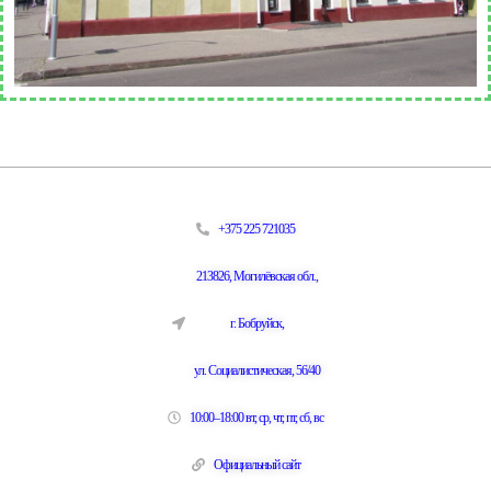
+375 225 721035
213826, Могилёвская обл.,
г. Бобруйск,
ул. Социалистическая, 56/40
10:00–18:00 вт, ср, чт, пт, сб, вс
Официальный сайт