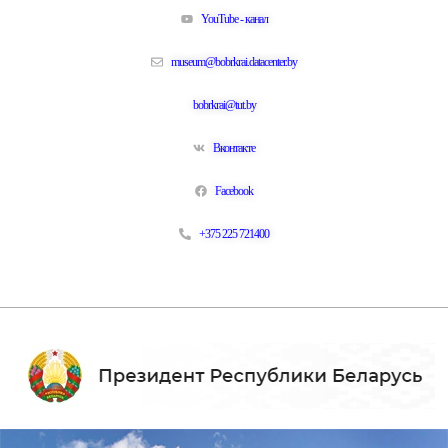
YouTube - канал
museum@bobrkrai.datacenter.by
bobrkrai@tut.by
Вконтакте
Facebook
+375 225 721400