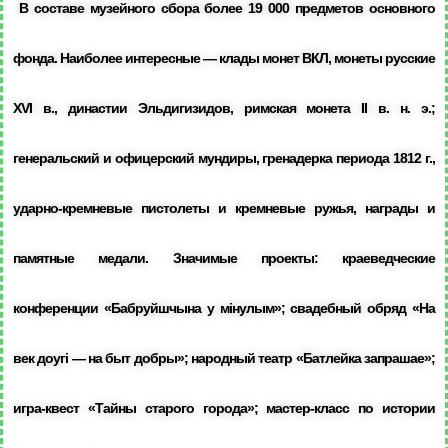
В составе музейного сбора более 19 000 предметов основного
фонда. Наиболее интересные — клады монет ВКЛ, монеты русские
XVI в., династии Эльдигизидов, римская монета II в. н. э.;
генеральский и офицерский мундиры, гренадерка периода 1812 г.,
ударно-кремневые пистолеты и кремневые ружья, награды и
памятные медали. Значимые проекты: краеведческие
конференции «Бабруйшчына у мінулым»; свадебный обряд «На
век доугі — на быт добры»; народный театр «Батлейка запрашае»;
игра-квест «Тайны старого города»; мастер-класс по истории