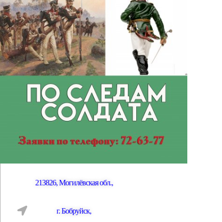
213826, Могилёвская обл.,
г. Бобруйск,