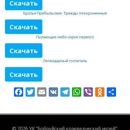
Скачать
Братья Прибыльские. Трижды похороненные
Скачать
Пылающее небо сорок первого
Скачать
Легендарный госпиталь
Скачать
Facebook
Twitter
Email
VK
Telegram
WhatsApp
Viber
Odnok
От
© 2026 УК "Бобруйский краеведческий музей".