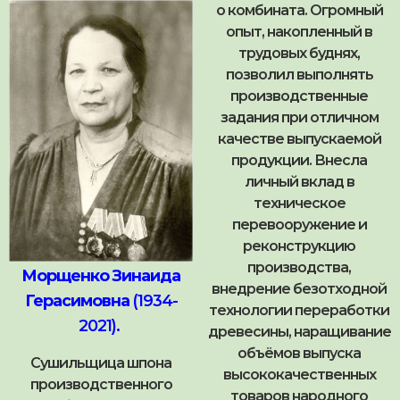
о комбината. Огромный
опыт, накопленный в
трудовых буднях,
позволил выполнять
производственные
задания при отличном
качестве выпускаемой
продукции. Внесла
личный вклад в
техническое
перевооружение и
реконструкцию
производства,
Морщенко Зинаида
внедрение безотходной
Герасимовна
(1934-
технологии переработки
2021).
древесины, наращивание
объёмов выпуска
Сушильщица шпона
высококачественных
производственного
товаров народного