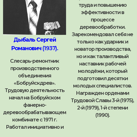
труда и повышению
эффективности в
процессе
деревообработки.
Зарекомендовал себя не
Дыбаль Сергей
только как ударник и
Романович
(1937).
новатор производства,
но и как талантливый
Слесарь-ремонтник
наставник рабочей
производственного
молодёжи, который
объединения
подготовил десятки
«Бобруйскдрев».
молодых специалистов.
Трудовую деятельность
Награжден орденами
начал на Бобруйском
Трудовой Славы 3-й (1975),
фанерно-
2-й (1979), 1-й степени
деревообрабатывающем
(1990).
комбинате с 1971 г.
Работал инициативно и