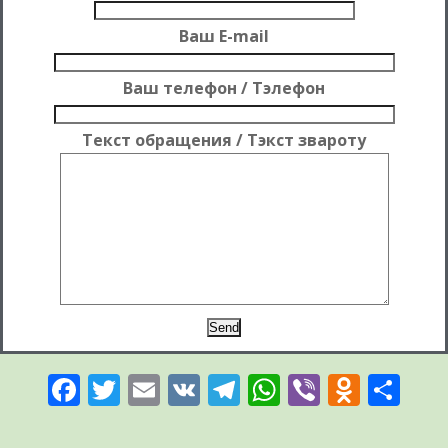
Ваш E-mail
Ваш телефон / Тэлефон
Текст обращения / Тэкст звароту
Facebook
Twitter
Email
VK
Telegram
WhatsApp
Viber
Odnok
От